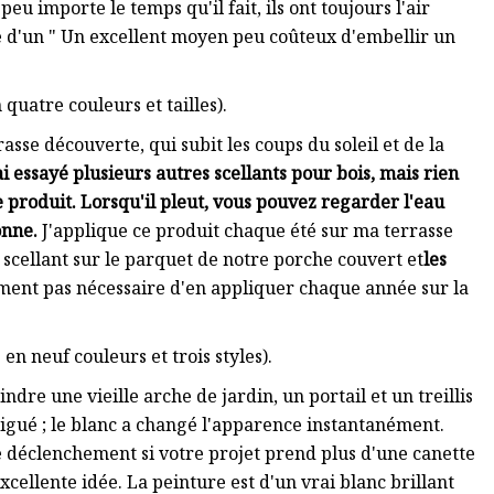
peu importe le temps qu'il fait, ils ont toujours l'air
e d'un " Un excellent moyen peu coûteux d'embellir un
quatre couleurs et tailles).
asse découverte, qui subit les coups du soleil et de la
ai essayé plusieurs autres scellants pour bois, mais rien
e produit. Lorsqu'il pleut, vous pouvez regarder l'eau
onne.
J'applique ce produit chaque été sur ma terrasse
 scellant sur le parquet de notre porche couvert et
les
ement pas nécessaire d'en appliquer chaque année sur la
n neuf couleurs et trois styles).
indre une vieille arche de jardin, un portail et un treillis
atigué ; le blanc a changé l'apparence instantanément.
 déclenchement si votre projet prend plus d'une canette
excellente idée. La peinture est d'un vrai blanc brillant