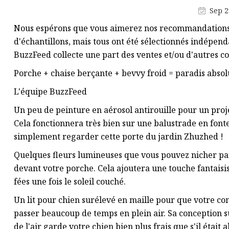
Lumières étoiles en bois à LED
Sep 2
Accessoires pour lumières de
Nous espérons que vous aimerez nos recommandations ! 
Noël
d'échantillons, mais tous ont été sélectionnés indépen
Lumières d'arbre en bois à LED
BuzzFeed collecte une part des ventes et/ou d'autres co
Porche + chaise berçante + bevvy froid = paradis absol
L'équipe BuzzFeed
Un peu de peinture en aérosol antirouille pour un pro
Cela fonctionnera très bien sur une balustrade en font
simplement regarder cette porte du jardin Zhuzhed !
Quelques fleurs lumineuses que vous pouvez nicher parm
devant votre porche. Cela ajoutera une touche fantaisi
fées une fois le soleil couché.
Un lit pour chien surélevé en maille pour que votre c
passer beaucoup de temps en plein air. Sa conception s
de l'air garde votre chien bien plus frais que s'il était