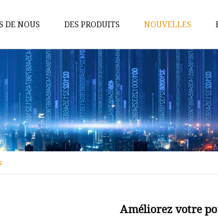
S DE NOUS
DES PRODUITS
NOUVELLES
Lumières de décoration
Arche de bougie
Maison en bois LED
Caisson lumineux en bois
Pyramide LED en bois
Lanternes LED en bois
x
Guirlandes lumineuses en bois
Guirlande de couronnes en bois
Ornements en plastique LED
Améliorez votre po