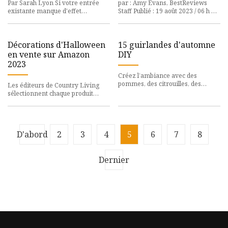
Par Sarah Lyon Si votre entrée
par : Amy Evans, BestReviews
existante manque d'effet
Staff Publié : 19 août 2023 / 06 h 51
époustouflant, il est temps
HAE Mise à jour : 19 août 2023 / 06
d'imaginer de nouvelles idées de
h 51 HAE Il n'y a
dé
Décorations d'Halloween
15 guirlandes d'automne
en vente sur Amazon
DIY
2023
Créez l’ambiance avec des
pommes, des citrouilles, des
Les éditeurs de Country Living
feuilles mortes et bien plus
sélectionnent chaque produit
encore ! Il y a quelque chose dans
présenté. Si vous achetez à partir
d'un lien, nous pouvons
D'abord
2
3
4
5
6
7
8
Dernier