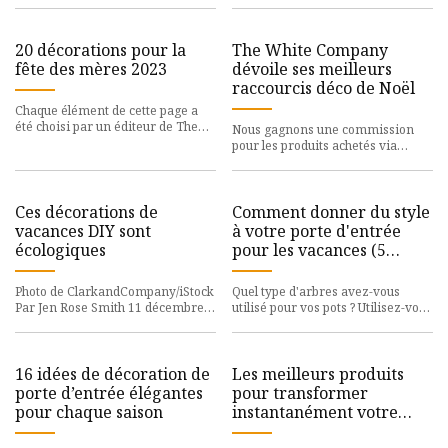
de 85 ans, était à nouveau au
plus multifon
centre d
20 décorations pour la
The White Company
fête des mères 2023
dévoile ses meilleurs
raccourcis déco de Noël
Chaque élément de cette page a
été choisi par un éditeur de The
Nous gagnons une commission
Pioneer Woman. Nous pouvons
pour les produits achetés via
gagner une commission sur
certains liens de cet article. Des
choix faciles pour ajoute
Ces décorations de
Comment donner du style
vacances DIY sont
à votre porte d'entrée
écologiques
pour les vacances (5
étapes)
Photo de ClarkandCompany/iStock
Quel type d'arbres avez-vous
Par Jen Rose Smith 11 décembre
utilisé pour vos pots ? Utilisez-vous
2022 La décoration des fêtes peut
du vrai ou du faux ? Merci!
donner un éclat bienven
16 idées de décoration de
Les meilleurs produits
porte d’entrée élégantes
pour transformer
pour chaque saison
instantanément votre
porche pour l'automne