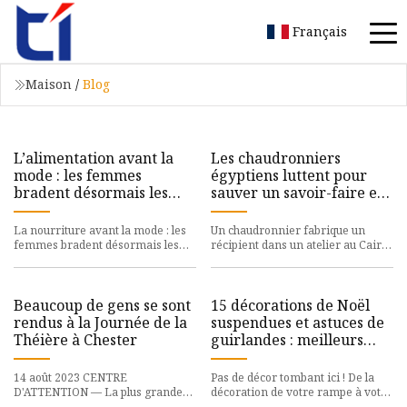
Français
Maison
/
Blog
L’alimentation avant la
Les chaudronniers
mode : les femmes
égyptiens luttent pour
bradent désormais les
sauver un savoir-faire en
objets décoratifs de
voie de disparition
cuisine
La nourriture avant la mode : les
Un chaudronnier fabrique un
femmes bradent désormais les
récipient dans un atelier au Caire,
objets décoratifs de cuisine -
en Égypte, le 13 août 2023. PHOTO
Vanguard News
| AHMED GOMAA | XIN
Beaucoup de gens se sont
15 décorations de Noël
rendus à la Journée de la
suspendues et astuces de
Théière à Chester
guirlandes : meilleurs
choix
14 août 2023 CENTRE
Pas de décor tombant ici ! De la
D'ATTENTION — La plus grande
décoration de votre rampe à votre
théière du monde à Chester, âgée
chariot de bar, il n'y a pas de décor