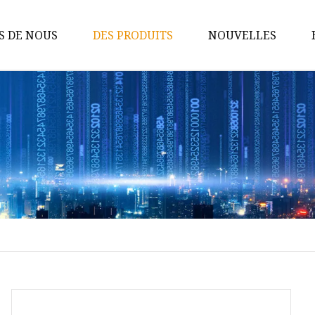
S DE NOUS
DES PRODUITS
NOUVELLES
Lumières de décoration
Arche de bougie
Maison en bois LED
Caisson lumineux en bois
Pyramide LED en bois
Lanternes LED en bois
Guirlandes lumineuses en bois
Guirlande de couronnes en bois
Ornements en plastique LED