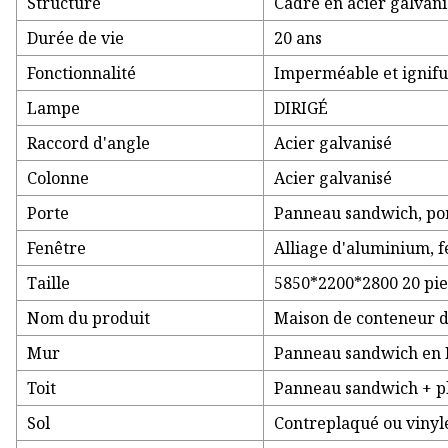
Structure
Cadre en acier galvani
Durée de vie
20 ans
Fonctionnalité
Imperméable et ignif
Lampe
DIRIGÉ
Raccord d'angle
Acier galvanisé
Colonne
Acier galvanisé
Porte
Panneau sandwich, por
Fenêtre
Alliage d'aluminium, f
Taille
5850*2200*2800 20 pie
Nom du produit
Maison de conteneur d
Mur
Panneau sandwich en P
Toit
Panneau sandwich + p
Sol
Contreplaqué ou vinyl