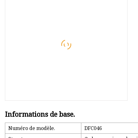
Lumières étoiles en bois à LED
Accessoires pour lumières de
Noël
Lumières d'arbre en bois à LED
Informations de base.
Numéro de modèle.
DFC046