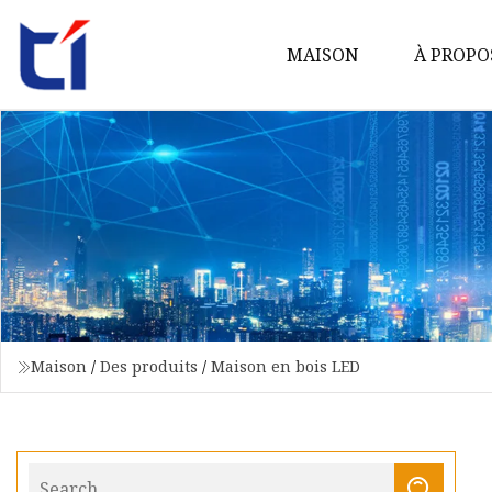
MAISON
À PROPO
Maison
/
Des produits
/
Maison en bois LED