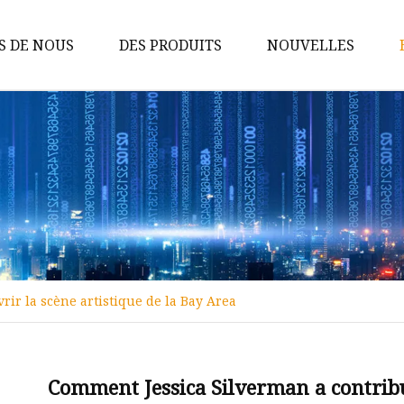
S DE NOUS
DES PRODUITS
NOUVELLES
Lumières de décoration
Arche de bougie
Maison en bois LED
Caisson lumineux en bois
Pyramide LED en bois
Lanternes LED en bois
ir la scène artistique de la Bay Area
Guirlandes lumineuses en bois
Guirlande de couronnes en bois
Ornements en plastique LED
Comment Jessica Silverman a contribué