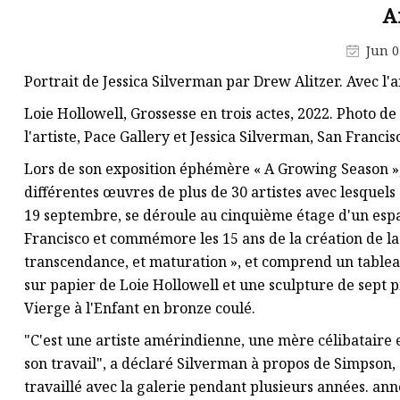
Lumières étoiles en bois à LED
A
Accessoires pour lumières de
Jun 0
Noël
Portrait de Jessica Silverman par Drew Alitzer. Avec l'
Lumières d'arbre en bois à LED
Loie Hollowell, Grossesse en trois actes, 2022. Photo d
l'artiste, Pace Gallery et Jessica Silverman, San Francis
Lors de son exposition éphémère « A Growing Season »,
différentes œuvres de plus de 30 artistes avec lesquels s
19 septembre, se déroule au cinquième étage d'un espac
Francisco et commémore les 15 ans de la création de la 
transcendance, et maturation », et comprend un tablea
sur papier de Loie Hollowell et une sculpture de sept 
Vierge à l'Enfant en bronze coulé.
"C'est une artiste amérindienne, une mère célibataire e
son travail", a déclaré Silverman à propos de Simpson,
travaillé avec la galerie pendant plusieurs années. anné